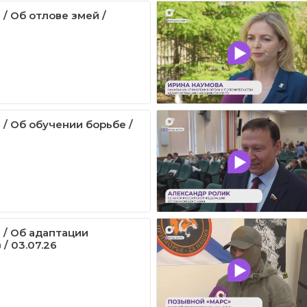
/ Об отлове змей /
 / Об обучении борьбе /
 / Об адаптации
/ 03.07.26