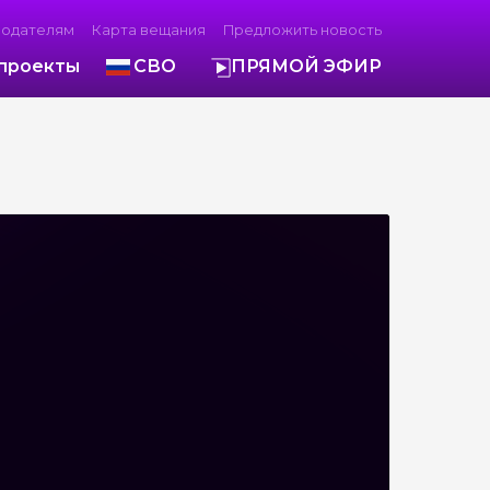
модателям
Карта вещания
Предложить новость
проекты
СВО
ПРЯМОЙ ЭФИР