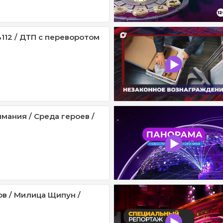
112 / ДТП с переворотом
мания / Среда героев /
ов / Милица Щипун /