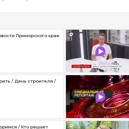
овости Приморского края
рить / День строителя /
оримся / Кто решает