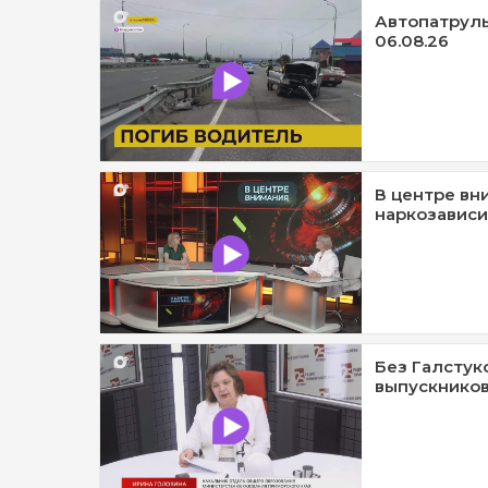
Автопатруль1
06.08.26
В центре вн
наркозависи
Без Галстук
выпускников