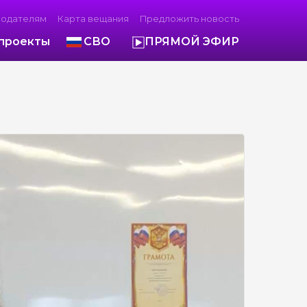
модателям
Карта вещания
Предложить новость
проекты
СВО
ПРЯМОЙ ЭФИР