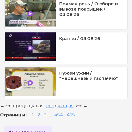
Прямая речь / О сборе и
вывозе покрышек /
03.08.26
Кратко / 03.08.26
Нужен ужин /
"Черешневый гаспаччо"
предыдущая
следующая
←
→
ctrl
ctrl
Страницы:
1
2
3
...
454
455
Все программы