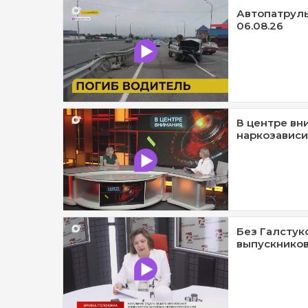
Автопатруль1
06.08.26
В центре вн
наркозависи
Без Галстук
выпускников