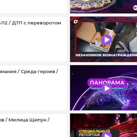
112 / ДТП с переворотом
мания / Среда героев /
ов / Милица Щипун /