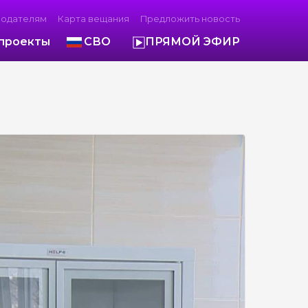
модателям
Карта вещания
Предложить новость
проекты
СВО
ПРЯМОЙ ЭФИР