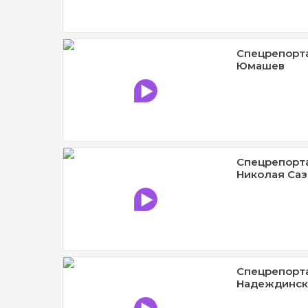
Спецрепорта
Юмашев
Спецрепорта
Николая Са
Спецрепорт
Надеждинск