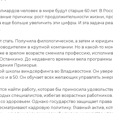
ллиардов человек в мире будут старше 60 лет. В Рос
новные причины: рост продолжительности жизни, пр
 еще больше увеличить эти цифры. И эта задача ре
.
ет стать. Получила филологическое, а затем и юрид
ководителем в крупной компании. Но в какой-то мом
И уже в зрелом возрасте сменила профессию, исполни
станкино. До недавнего времени вела программы 
идения Приморья.
й школы виндсёрфинга во Владивостоке. Он уверен
 и в 50. Он обучает всех желающих управлять энерг
тся найти работу, которая бы приносила удовольств
дых специалистов, избегая возрастных работников.
со здоровьем. Однако государство защищает права
есматривают кадровую политику. Главный актив, ко