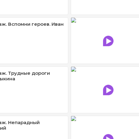
ж. Вспомни героев. Иван
ж. Трудные дороги
зыкина
аж. Непарадный
ий