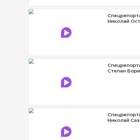
Спецрепорта
Николай Ос
Спецрепорта
Степан Бор
Спецрепорта
Николай Са