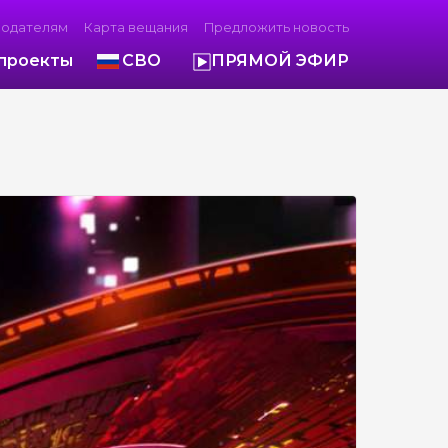
модателям
Карта вещания
Предложить новость
проекты
СВО
ПРЯМОЙ ЭФИР