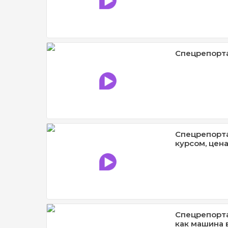
Спецрепорта
Спецрепорта
курсом, цен
Спецрепорта
как машина 