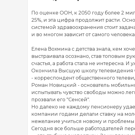
По оценке ООН, к 2050 году более 2 ми
25%, и эта цифра продолжит расти. Ос
системой здравоохранения стоит задача
и во многом зависит от самого человека
Елена Вохмина с детства знала, кем хоч
выстраивала осознано, став топовым ру
счастья, а работа стала не интересна. 
Окончила Высшую школу телевидения О
- корреспондент общественного телев
Роман Новицкий - основатель мобильно
испытывать чувство свободы можно легко
прозвали его "Сенсей".
Но далеко не каждому пенсионеру удае
компании годами делали ставку на моло
нежелание учиться новому и проблемы 
Сегодня все больше работодателей пер