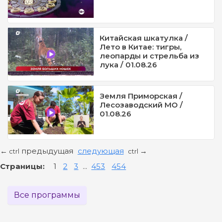
Китайская шкатулка /
Лето в Китае: тигры,
леопарды и стрельба из
лука / 01.08.26
Земля Приморская /
Лесозаводский МО /
01.08.26
предыдущая
следующая
←
→
ctrl
ctrl
Страницы:
1
2
3
...
453
454
Все программы