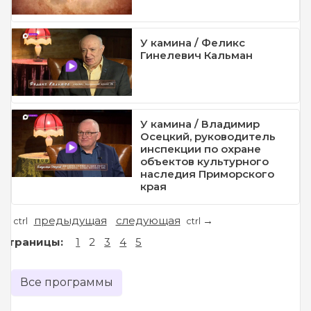
У камина / Феликс
Гинелевич Кальман
У камина / Владимир
Осецкий, руководитель
инспекции по охране
объектов культурного
наследия Приморского
края
предыдущая
следующая
←
→
ctrl
ctrl
Страницы:
1
2
3
4
5
Все программы