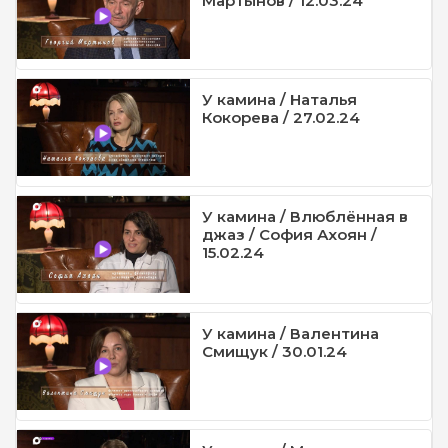
Мартынов / 12.03.24
У камина / Наталья
Кокорева / 27.02.24
У камина / Влюблённая в
джаз / София Ахоян /
15.02.24
У камина / Валентина
Смищук / 30.01.24