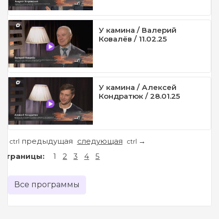
У камина / Валерий
Ковалёв / 11.02.25
У камина / Алексей
Кондратюк / 28.01.25
предыдущая
следующая
←
→
ctrl
ctrl
Страницы:
1
2
3
4
5
Все программы