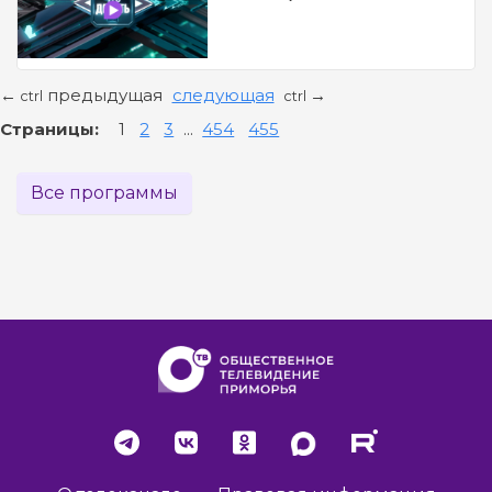
предыдущая
следующая
←
→
ctrl
ctrl
Страницы:
1
2
3
...
454
455
Все программы