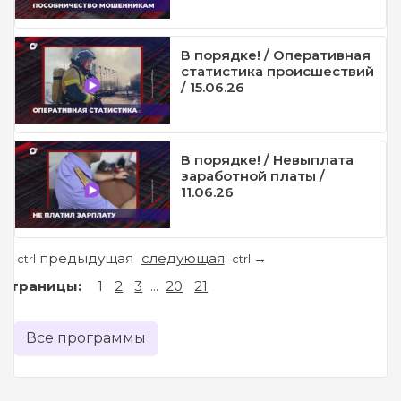
В порядке! / Оперативная
статистика происшествий
/ 15.06.26
В порядке! / Невыплата
заработной платы /
11.06.26
предыдущая
следующая
←
→
ctrl
ctrl
Страницы:
1
2
3
...
20
21
Все программы