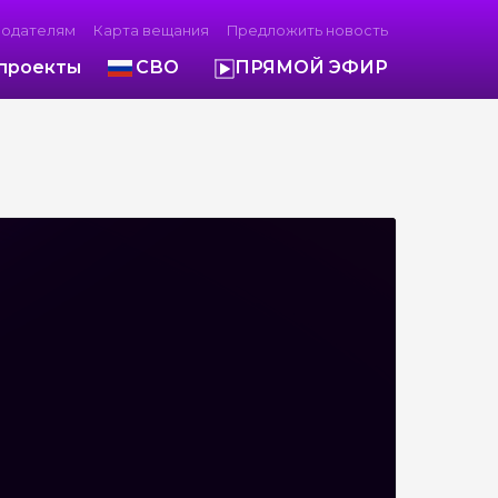
модателям
Карта вещания
Предложить новость
проекты
СВО
ПРЯМОЙ ЭФИР