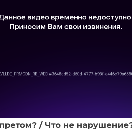
апретом? / Что не нарушение? 