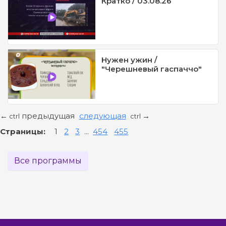
Кратко / 03.08.26
Нужен ужин /
"Черешневый гаспаччо"
предыдущая
следующая
←
→
ctrl
ctrl
Страницы:
1
2
3
...
454
455
Все программы