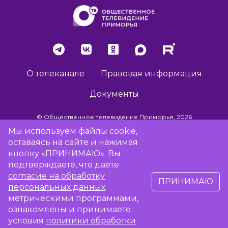
О телеканале
Правовая информация
Документы
© Общественное телевидение Приморья, 2026
Мы используем файлы cookie,
оставаясь на сайте и нажимая
Разработка сайта -
Vladweb
кнопку «ПРИНИМАЮ». Вы
подтверждаете, что даете
согласие на обработку
ПРИНИМАЮ
16+
персональных данных
метрическими программами,
ознакомлены и принимаете
Сообщить об отсутствии вещания
условия
политики обработки