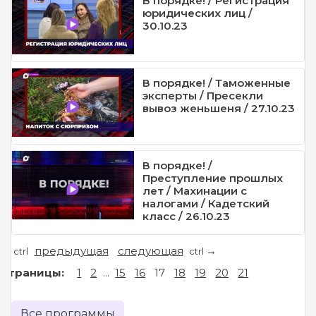
В порядке! / Регистрация
юридических лиц /
30.10.23
В порядке! / Таможенные
эксперты / Пресекли
вывоз женьшеня / 27.10.23
В порядке! /
Преступление прошлых
лет / Махинации с
налогами / Кадетский
класс / 26.10.23
предыдущая
следующая
←
→
ctrl
ctrl
Страницы:
1
2
...
15
16
17
18
19
20
21
Все программы