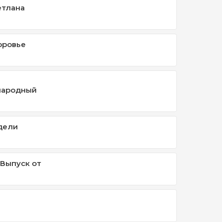
етлана
оровье
народный
дели
 Выпуск от