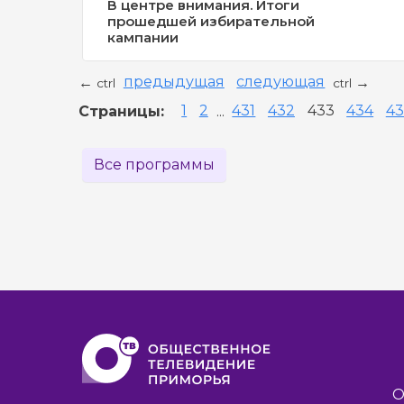
В центре внимания. Итоги
прошедшей избирательной
кампании
предыдущая
следующая
←
→
ctrl
ctrl
Страницы:
1
2
...
431
432
433
434
43
Все программы
О