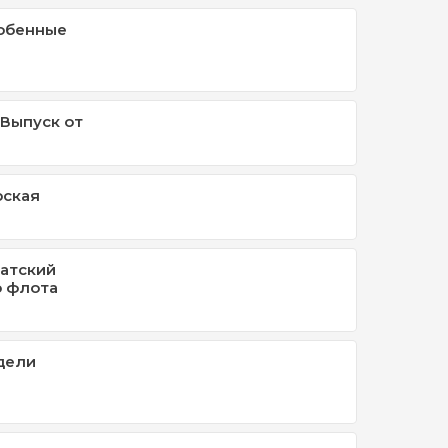
собенные
 Выпуск от
рская
иатский
о флота
дели