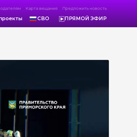
модателям
Карта вещания
Предложить новость
проекты
СВО
ПРЯМОЙ ЭФИР