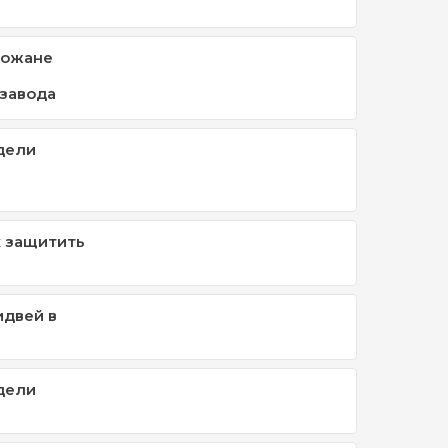
рожане
завода
дели
к защитить
идвей в
дели