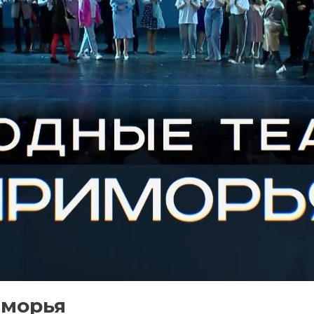
иморья