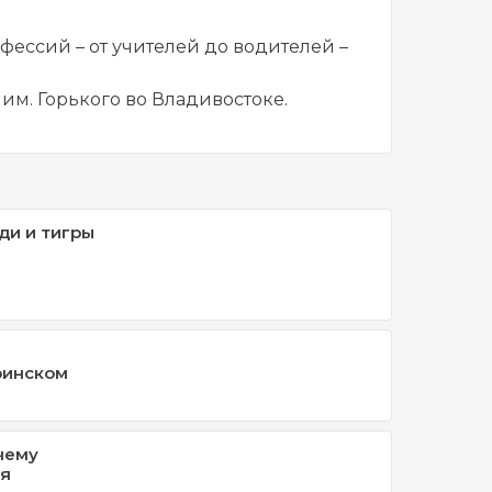
офессий – от учителей до водителей –
им. Горького во Владивостоке.
ди и тигры
ринском
чему
ся