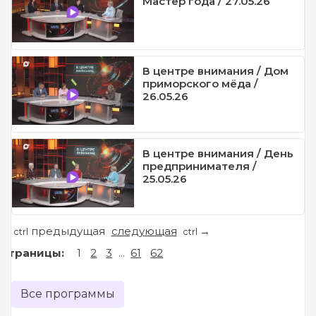
Мастер года / 27.05.26
В центре внимания / Дом
приморского мёда /
26.05.26
В центре внимания / День
предпринимателя /
25.05.26
предыдущая
следующая
←
→
ctrl
ctrl
Страницы:
1
2
3
...
61
62
Все программы