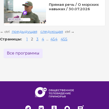
Прямая речь / О морских
навыках / 30.07.2026
предыдущая
следующая
←
→
ctrl
ctrl
Страницы:
1
2
3
4
...
454
455
Все программы