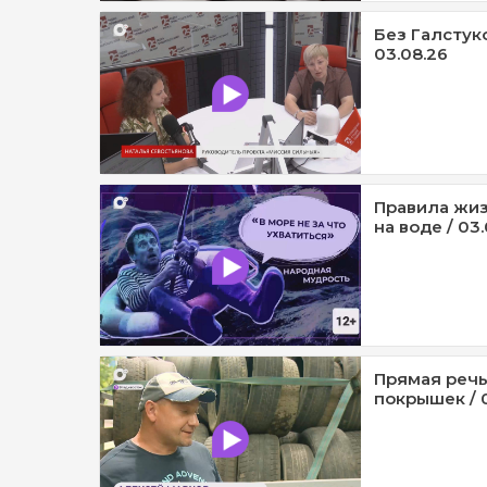
Без Галстуко
03.08.26
Правила жиз
на воде / 03
Прямая речь
покрышек / 