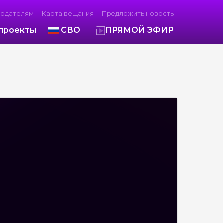
модателям
Карта вещания
Предложить новость
проекты
СВО
ПРЯМОЙ ЭФИР