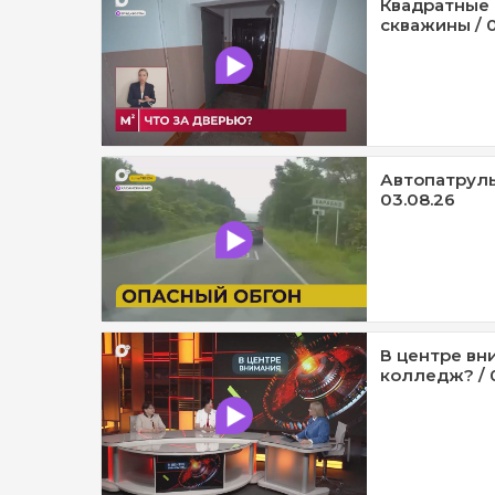
Квадратные 
скважины / 0
Автопатруль1
03.08.26
В центре вни
колледж? / 