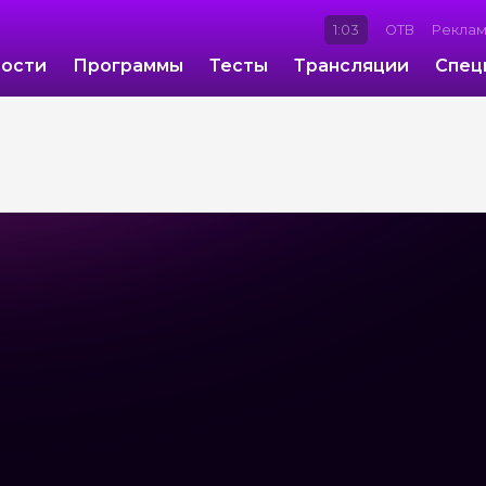
1:03
ОТВ
Рекла
ости
Программы
Тесты
Трансляции
Спец