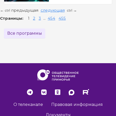
предыдущая
следующая
←
→
ctrl
ctrl
Страницы:
1
2
3
...
454
455
Все программы
О телеканале
Правовая информация
Документы