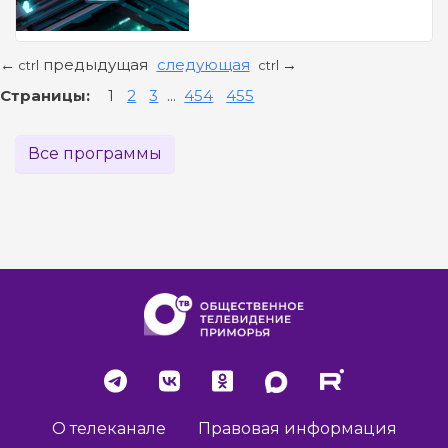
предыдущая
следующая
←
→
ctrl
ctrl
Страницы:
1
2
3
...
454
455
Все программы
О телеканале
Правовая информация