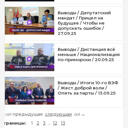
Выводы / Депутатский
мандат / Прицел на
будущее / Чтобы не
допускать ошибок /
27.09.25
Выводы / Дистанция всё
меньше / Национализация
по-приморски / 20.09.25
Выводы / Итоги 10-го ВЭФ
/ Жест доброй воли /
Опять за парты / 13.09.25
предыдущая
следующая
←
→
ctrl
ctrl
Страницы:
1
2
3
...
12
13