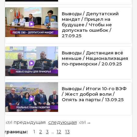
Выводы / Депутатский
мандат / Прицел на
будущее / Чтобы не
допускать ошибок /
27.09.25
Выводы / Дистанция всё
меньше / Национализация
по-приморски / 20.09.25
Выводы / Итоги 10-го ВЭФ
/ Жест доброй воли /
Опять за парты / 13.09.25
предыдущая
следующая
←
→
ctrl
ctrl
Страницы:
1
2
3
...
12
13