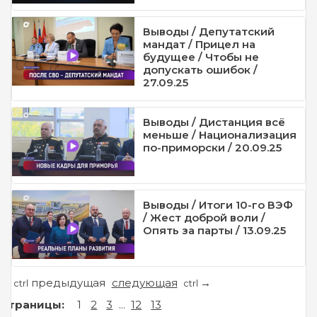
Выводы / Депутатский
мандат / Прицел на
будущее / Чтобы не
допускать ошибок /
27.09.25
Выводы / Дистанция всё
меньше / Национализация
по-приморски / 20.09.25
Выводы / Итоги 10-го ВЭФ
/ Жест доброй воли /
Опять за парты / 13.09.25
предыдущая
следующая
←
→
ctrl
ctrl
Страницы:
1
2
3
...
12
13