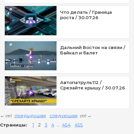
Что делать / Граница
роста / 30.07.26
Дальний Восток на связи /
Байкал и балет
Автопатруль112 /
Срезайте крышу / 30.07.26
предыдущая
следующая
←
→
ctrl
ctrl
Страницы:
1
2
3
4
...
454
455