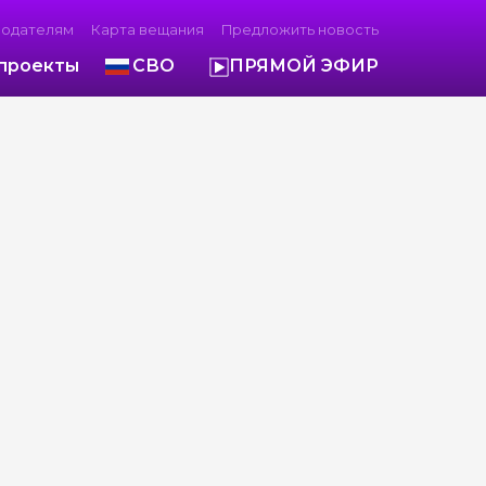
модателям
Карта вещания
Предложить новость
проекты
СВО
ПРЯМОЙ ЭФИР