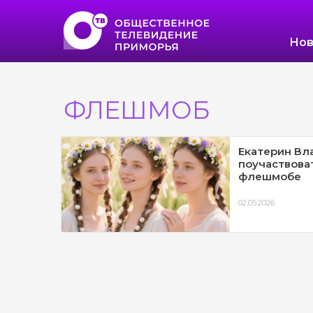
Нов
ФЛЕШМОБ
Екатерин Вл
поучаствова
флешмобе
02.05.2026