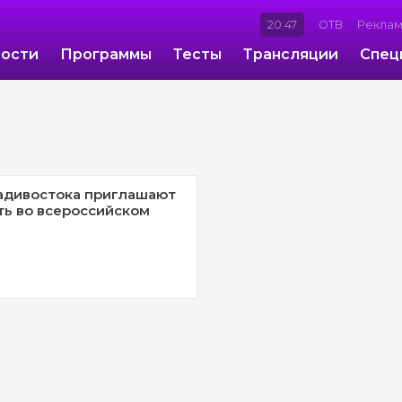
20:47
ОТВ
Рекла
ости
Программы
Тесты
Трансляции
Спец
адивостока приглашают
ть во всероссийском