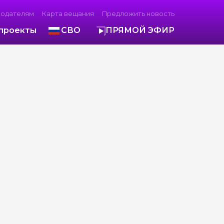
модателям
Карта вещания
Предложить новость
проекты
СВО
ПРЯМОЙ ЭФИР