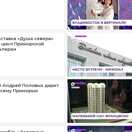
ставка «Душа севера»
 цикл Приморской
алереи
О Андрей Половых дарит
всему Приморью
самбль «Задорные