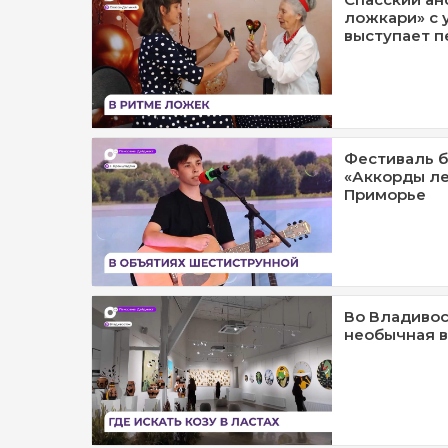
ложкари» с 
выступает п
Фестиваль б
«Аккорды ле
Приморье
Во Владивос
необычная в