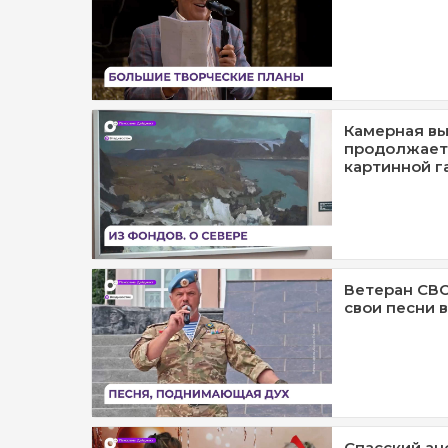
Камерная вы
продолжает
картинной г
Ветеран СВ
свои песни 
Спасский ан