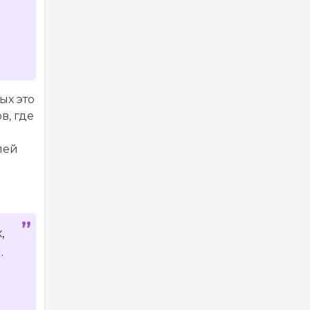
ых это
в, где
лей
,
.