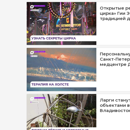
Открытые р
цирка» Гии 
традицией д
Персональну
Санкт-Петер
медцентре 
Ларги стану
объектами в
Владивосто