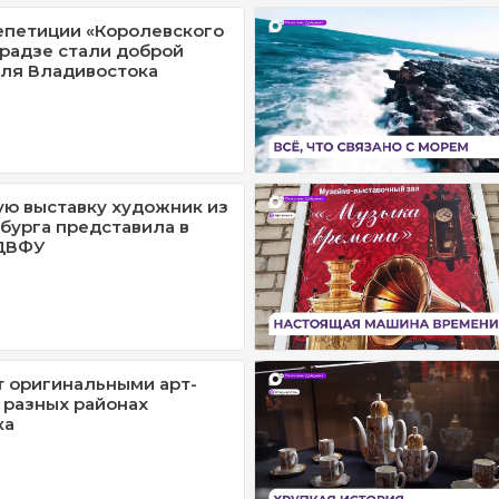
епетиции «Королевского
Эрадзе стали доброй
ля Владивостока
ю выставку художник из
бурга представила в
ДВФУ
т оригинальными арт-
 разных районах
ка