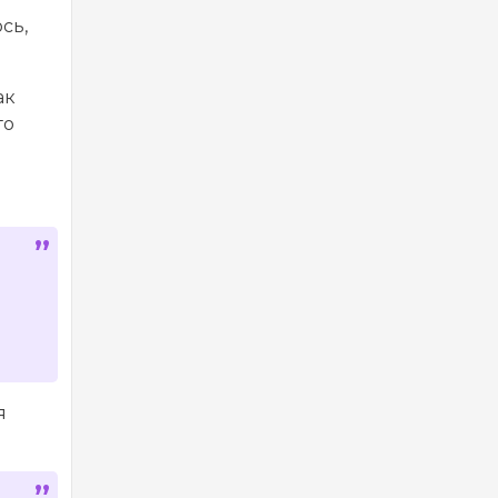
сь,
ак
го
я