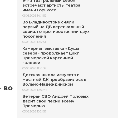
94-й театральный сезон
встречают артисты театра
имени Горького
06.08.2026 14:11:52
Во Владивостоке сняли
первый на ДВ вертикальный
сериал о противостоянии двух
поколений
06.08.2026 10:12:51
Камерная выставка «Душа
севера» продолжает цикл
Приморской картинной
галереи
05.08.2026 11:16:56
Детская школа искусств и
местный ДК преобразились в
Вольно-Надеждинском
 во
05.08.2026 10:59:47
Ветеран СВО Андрей Половых
дарит свои песни всему
Приморью
03.08.2026 10:21:57