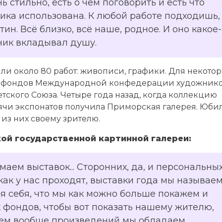
 стильно, есть о чем поговорить и есть что
ника использована. К любой работе подходишь,
ин. Всё близко, всё наше, родное. И оно какое-
жник вкладывал душу.
и около 80 работ: живописи, графики. Для некотор
из фондов Международной конфедерации художнико
етского Союза. Четыре года назад, когда коллекцию
сячи экспонатов получила Приморская галерея. Юби
 из них своему зрителю.
ой государственной картинной галереи:
аем выставок... Сторонних, да, и персональных
 как у нас проходят, выставки года мы называем
ля себя, что мы как можно больше покажем и
 фондов, чтобы вот показать нашему жителю,
ием вообще произведений мы обладаем.