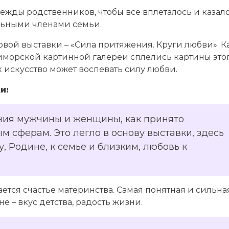
ежды родственников, чтобы все вплеталось и казало
альными членами семьи.
вой выставки – «Сила притяжения. Круги любви». К
риморской картинной галереи сплелись картины это
ак искусство может воспевать силу любви.
и:
ния мужчины и женщины, как принято
м сферам. Это легло в основу выставки, здесь
у, Родине, к семье и близким, любовь к
ется счастье материнства. Самая понятная и сильна
е – вкус детства, радость жизни.