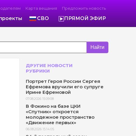
модателям
Карта вещания
Предложить новость
проекты
СВО
ПРЯМОЙ ЭФИР
Найти
ДРУГИЕ НОВОСТИ
РУБРИКИ
Портрет Героя России Сергея
Ефремова вручили его супруге
Ирине Ефремовой
07.08.2026 15:09:08
В Фокино на базе ЦКИ
«Спутник» откроется
молодежное пространство
«Движение первых»
06.08.2026 15:14:05