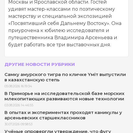
Москвы и Ярославской области. Гостей
удивят мастер-классами по поэтическому
мастерству и специальной экспозицией
«Посвятивший себя Дальнему Востоку». Она
приурочена к юбилею исследователя и
путешественника Владимира Арсеньева и
будет работать все три выставочных дня.
ДРУГИЕ НОВОСТИ РУБРИКИ
Самку амурского тигра по кличке Yмiт выпустили
в казахстанскую степь
05.08.2026 16:19:34
В Приморье на исследовательской базе морских
млекопитающих развиваются новые технологии
03.08.2026 14:46:55
В опытах и экспериментах проходят каникулы у
арсеньевских старшеклассников
30.07.2026 09:58:53
Учёные опровергли утверждение, что фугу