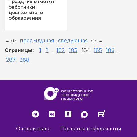
праздник отметят
работники
дошкольного
образования
предыдущая
следующая
←
→
ctrl
ctrl
Страницы:
1
2
...
182
183
184
185
186
...
287
288
О телеканале
Правовая информация