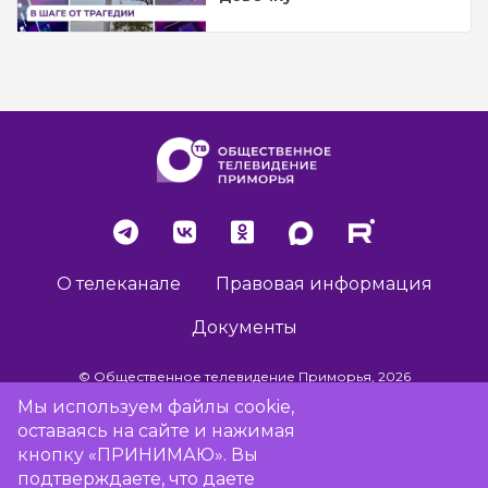
О телеканале
Правовая информация
Документы
© Общественное телевидение Приморья, 2026
Мы используем файлы cookie,
оставаясь на сайте и нажимая
Разработка сайта -
Vladweb
кнопку «ПРИНИМАЮ». Вы
подтверждаете, что даете