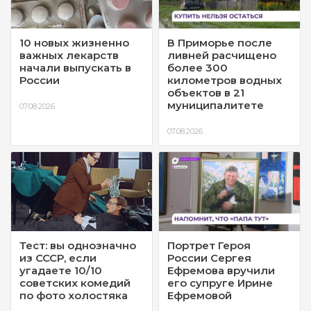
10 новых жизненно
В Приморье после
важных лекарств
ливней расчищено
начали выпускать в
более 300
России
километров водных
объектов в 21
муниципалитете
07.08.2026
07.08.2026
Тест: вы однозначно
Портрет Героя
из СССР, если
России Сергея
угадаете 10/10
Ефремова вручили
советских комедий
его супруге Ирине
по фото холостяка
Ефремовой