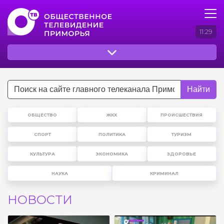
11:29
Найти
ОБЩЕСТВО
ЖКХ
ПРОИСШЕСТВИЯ
СПОРТ
ПОЛИТИКА
ТУРИЗМ
КУЛЬТУРА
ЭКОНОМИКА
ЗДОРОВЬЕ
НАУКА
КРИМИНАЛ
НОВОСТИ