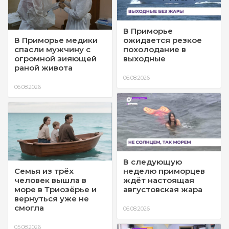
В Приморье
В Приморье медики
ожидается резкое
спасли мужчину с
похолодание в
огромной зияющей
выходные
раной живота
06.08.2026
06.08.2026
В следующую
Семья из трёх
неделю приморцев
человек вышла в
ждёт настоящая
море в Триозёрье и
августовская жара
вернуться уже не
смогла
06.08.2026
05.08.2026