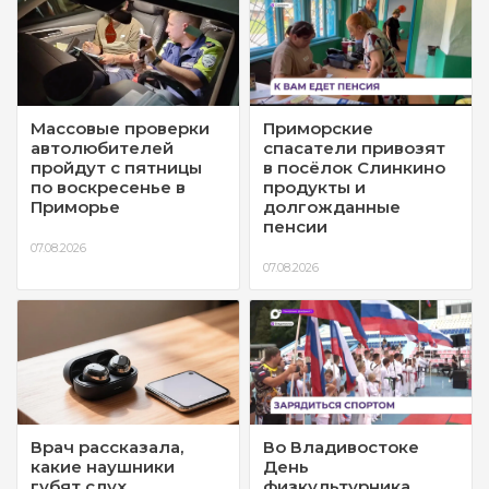
Массовые проверки
Приморские
автолюбителей
спасатели привозят
пройдут с пятницы
в посёлок Слинкино
по воскресенье в
продукты и
Приморье
долгожданные
пенсии
07.08.2026
07.08.2026
Врач рассказала,
Во Владивостоке
какие наушники
День
губят слух
физкультурника