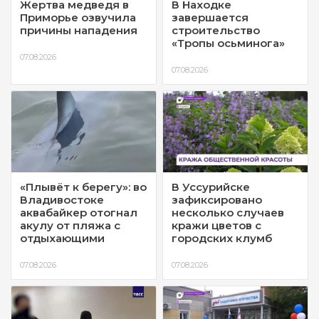
Жертва медведя в
В Находке
Приморье озвучила
завершается
причины нападения
строительство
«Тропы осьминога»
07.08.2026
07.08.2026
«Плывёт к берегу»: во
В Уссурийске
Владивостоке
зафиксировано
аквабайкер отогнал
несколько случаев
акулу от пляжа с
кражи цветов с
отдыхающими
городских клумб
07.08.2026
07.08.2026