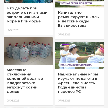
Что делать при
встрече с гигантами,
Капитально
заполонившими
ремонтируют школы
море в Приморье
и детские сады
Владивостока
06.08.2026
07.08.2026
Массовые
отключения
Национальные игры
холодной воды во
изучают педагоги в
Владивостоке
Арсеньеве в честь
затронут сотни
Года единства
домов
народов РФ
06.08.2026
07.08.2026