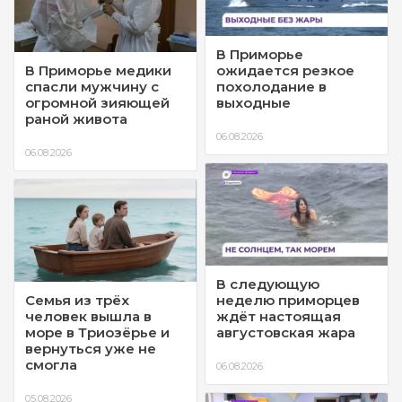
В Приморье
В Приморье медики
ожидается резкое
спасли мужчину с
похолодание в
огромной зияющей
выходные
раной живота
06.08.2026
06.08.2026
В следующую
Семья из трёх
неделю приморцев
человек вышла в
ждёт настоящая
море в Триозёрье и
августовская жара
вернуться уже не
смогла
06.08.2026
05.08.2026