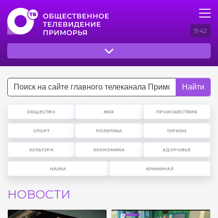
9:42
Найти
ОБЩЕСТВО
ЖКХ
ПРОИСШЕСТВИЯ
СПОРТ
ПОЛИТИКА
ТУРИЗМ
КУЛЬТУРА
ЭКОНОМИКА
ЗДОРОВЬЕ
НАУКА
КРИМИНАЛ
НОВОСТИ