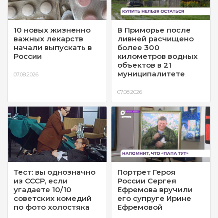
10 новых жизненно
В Приморье после
важных лекарств
ливней расчищено
начали выпускать в
более 300
России
километров водных
объектов в 21
муниципалитете
07.08.2026
07.08.2026
Тест: вы однозначно
Портрет Героя
из СССР, если
России Сергея
угадаете 10/10
Ефремова вручили
советских комедий
его супруге Ирине
по фото холостяка
Ефремовой