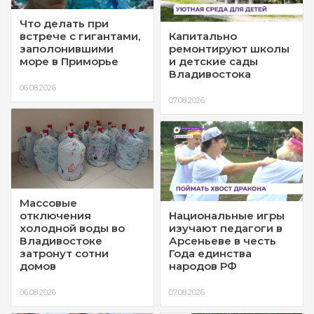
Что делать при
встрече с гигантами,
Капитально
заполонившими
ремонтируют школы
море в Приморье
и детские сады
Владивостока
06.08.2026
07.08.2026
Массовые
отключения
Национальные игры
холодной воды во
изучают педагоги в
Владивостоке
Арсеньеве в честь
затронут сотни
Года единства
домов
народов РФ
06.08.2026
07.08.2026