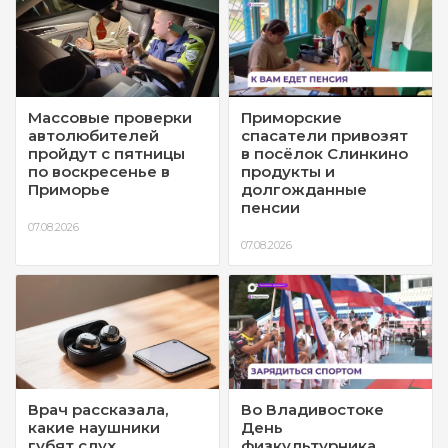
Массовые проверки
Приморские
автолюбителей
спасатели привозят
пройдут с пятницы
в посёлок Слинкино
по воскресенье в
продукты и
Приморье
долгожданные
пенсии
07.08.2026
07.08.2026
Врач рассказала,
Во Владивостоке
какие наушники
День
губят слух
физкультурника