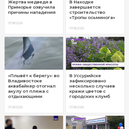
Жертва медведя в
В Находке
Приморье озвучила
завершается
причины нападения
строительство
«Тропы осьминога»
07.08.2026
07.08.2026
«Плывёт к берегу»: во
В Уссурийске
Владивостоке
зафиксировано
аквабайкер отогнал
несколько случаев
акулу от пляжа с
кражи цветов с
отдыхающими
городских клумб
07.08.2026
07.08.2026