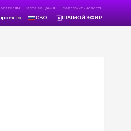
модателям
Карта вещания
Предложить новость
проекты
СВО
ПРЯМОЙ ЭФИР