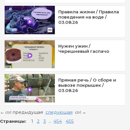
Правила жизни / Правила
поведения на воде /
03.08.26
Нужен ужин /
Черешневый гаспачо
Прямая речь / О сборе и
вывозе покрышек /
03.08.26
предыдущая
следующая
←
→
ctrl
ctrl
Страницы:
1
2
3
...
454
455