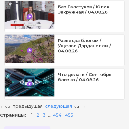
Без Галстуков / Юлия
Закружная / 04.08.26
Разведка блогом /
Ущелье Дарданеллы /
04.08.26
Что делать / Сентябрь
близко / 04.08.26
предыдущая
следующая
←
→
ctrl
ctrl
Страницы:
1
2
3
...
454
455