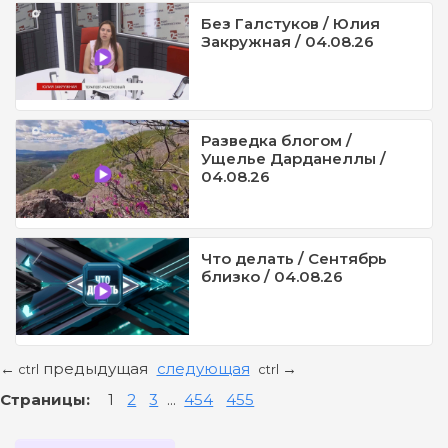
Без Галстуков / Юлия
Закружная / 04.08.26
Разведка блогом /
Ущелье Дарданеллы /
04.08.26
Что делать / Сентябрь
близко / 04.08.26
предыдущая
следующая
←
→
ctrl
ctrl
Страницы:
1
2
3
...
454
455