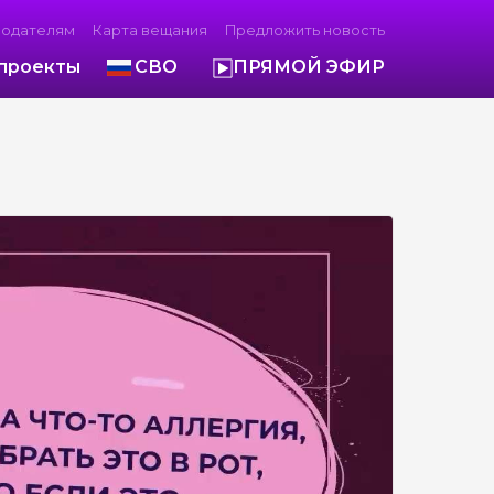
модателям
Карта вещания
Предложить новость
проекты
СВО
ПРЯМОЙ ЭФИР