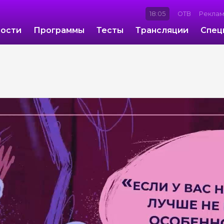
18:05
ОТВ
Рекла
ости
Программы
Тесты
Трансляции
Спец