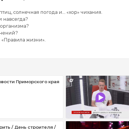
тиц, солнечная погода и… «хор» чихания.
и навсегда?
ы организма?
учений?
 «Правила жизни».
овости Приморского края
рить / День строителя /