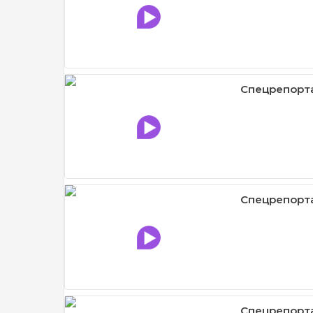
Спецрепорт
Спецрепорта
Спецрепорта