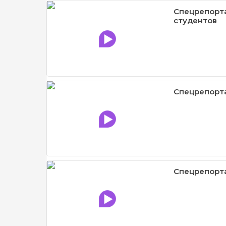
Спецрепорта
студентов
Спецрепорта
Спецрепорта