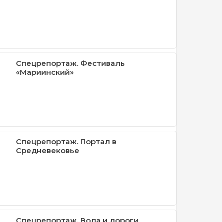
Спецрепортаж. Фестиваль
«Мариинский»
Спецрепортаж. Портал в
Средневековье
Спецрепортаж. Вода и дороги