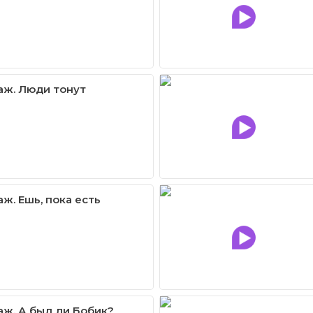
аж. Люди тонут
ж. Ешь, пока есть
ж. А был ли Бобик?