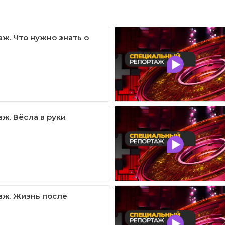
ж. Что нужно знать о
ж. Вёсла в руки
аж. Жизнь после