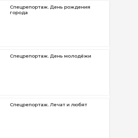
Спецрепортаж. День рождения
города
Спецрепортаж. День молодёжи
Спецрепортаж. Лечат и любят