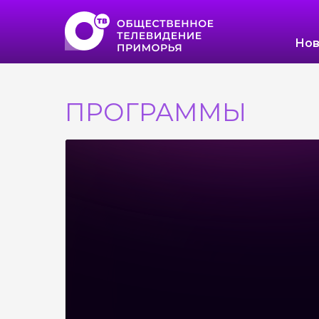
Нов
ПРОГРАММЫ