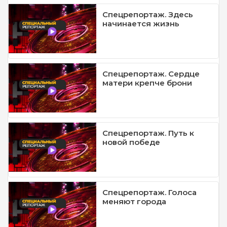
Спецрепортаж. Здесь
начинается жизнь
Спецрепортаж. Сердце
матери крепче брони
Спецрепортаж. Путь к
новой победе
Спецрепортаж. Голоса
меняют города