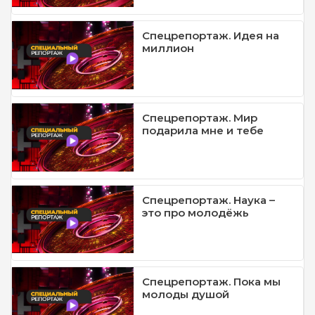
Спецрепортаж. Идея на
миллион
Спецрепортаж. Мир
подарила мне и тебе
Спецрепортаж. Наука –
это про молодёжь
Спецрепортаж. Пока мы
молоды душой