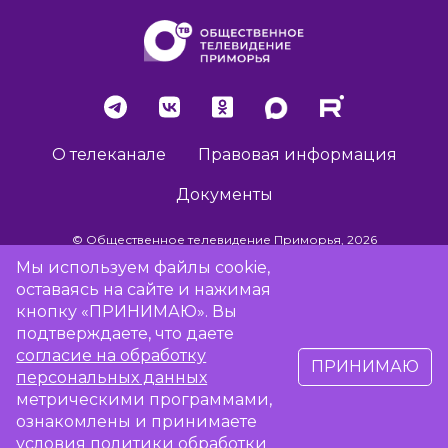
О телеканале
Правовая информация
Документы
© Общественное телевидение Приморья, 2026
Мы используем файлы cookie,
оставаясь на сайте и нажимая
Разработка сайта -
Vladweb
кнопку «ПРИНИМАЮ». Вы
подтверждаете, что даете
согласие на обработку
ПРИНИМАЮ
16+
персональных данных
метрическими программами,
ознакомлены и принимаете
Сообщить об отсутствии вещания
условия
политики обработки