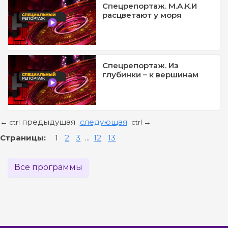
Спецрепортаж. М.А.К.И
расцветают у моря
Спецрепортаж. Из
глубинки – к вершинам
предыдущая
следующая
←
→
ctrl
ctrl
Страницы:
1
2
3
...
12
13
Все программы