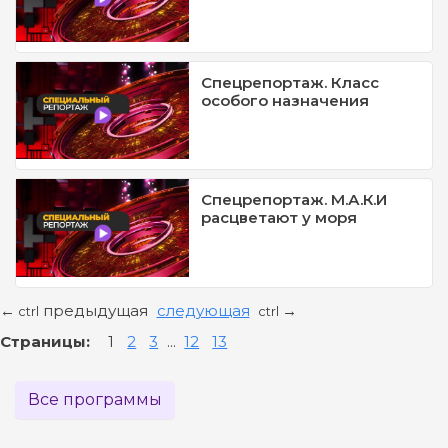
Спецрепортаж. Класс
особого назначения
Спецрепортаж. М.А.К.И
расцветают у моря
предыдущая
следующая
←
→
ctrl
ctrl
Страницы:
1
2
3
...
12
13
Все программы