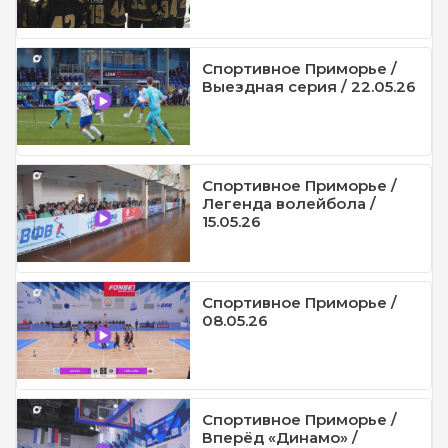
Спортивное Приморье /
Выездная серия / 22.05.26
Спортивное Приморье /
Легенда волейбола /
15.05.26
Спортивное Приморье /
08.05.26
Спортивное Приморье /
Вперёд «Динамо» /