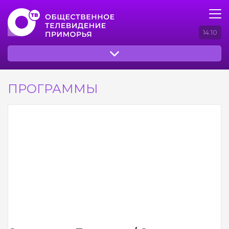
14:10
ПРОГРАММЫ