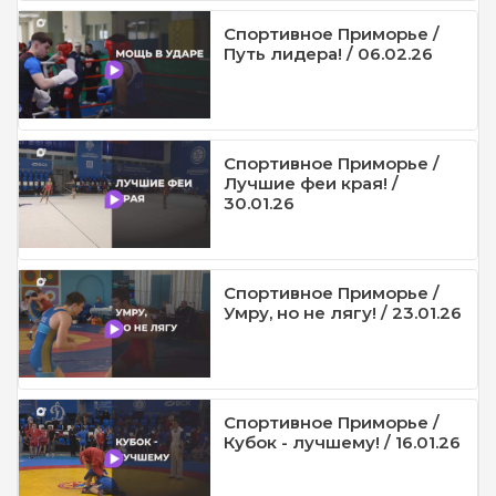
Спортивное Приморье /
Путь лидера! / 06.02.26
Спортивное Приморье /
Лучшие феи края! /
30.01.26
Спортивное Приморье /
Умру, но не лягу! / 23.01.26
Спортивное Приморье /
Кубок - лучшему! / 16.01.26