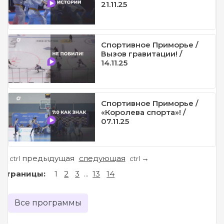
21.11.25
Спортивное Приморье /
Вызов гравитации! /
14.11.25
Спортивное Приморье /
«Королева спорта»! /
07.11.25
предыдущая
следующая
←
→
ctrl
ctrl
Страницы:
1
2
3
...
13
14
Все программы