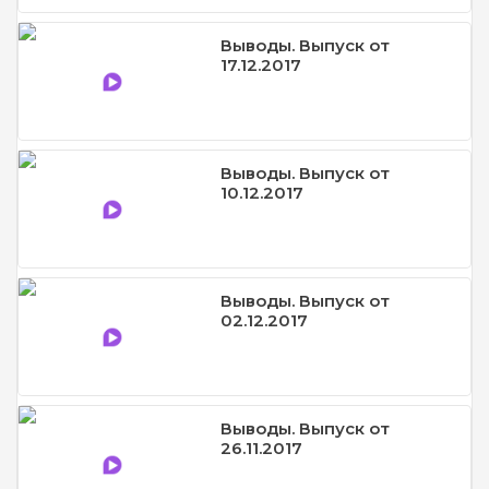
Выводы. Выпуск от
17.12.2017
Выводы. Выпуск от
10.12.2017
Выводы. Выпуск от
02.12.2017
Выводы. Выпуск от
26.11.2017