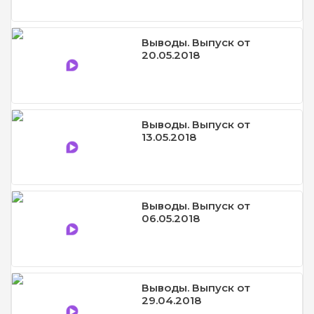
Выводы. Выпуск от
20.05.2018
Выводы. Выпуск от
13.05.2018
Выводы. Выпуск от
06.05.2018
Выводы. Выпуск от
29.04.2018