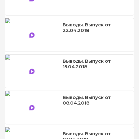
Выводы. Выпуск от
22.04.2018
Выводы. Выпуск от
15.04.2018
Выводы. Выпуск от
08.04.2018
Выводы. Выпуск от