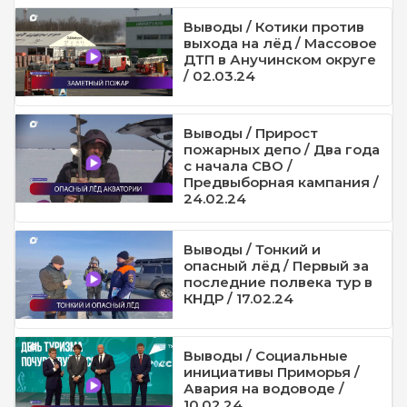
Выводы / Котики против
выхода на лёд / Массовое
ДТП в Анучинском округе
/ 02.03.24
Выводы / Прирост
пожарных депо / Два года
с начала СВО /
Предвыборная кампания /
24.02.24
Выводы / Тонкий и
опасный лёд / Первый за
последние полвека тур в
КНДР / 17.02.24
Выводы / Социальные
инициативы Приморья /
Авария на водоводе /
10.02.24