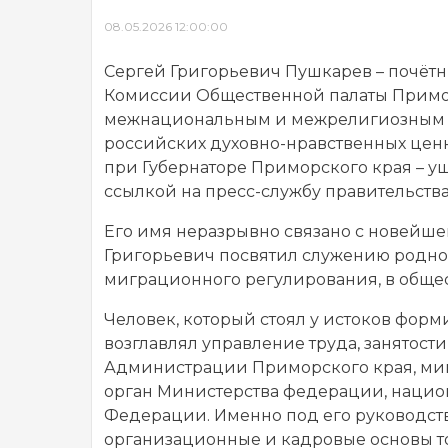
08.05.2026 12:00:00
Сергей Григорьевич Пушкарев – почёт
Комиссии Общественной палаты Примо
межнациональным и межрелигиозным 
российских духовно-нравственных цен
при Губернаторе Приморского края – уш
ссылкой на пресс-службу правительств
Его имя неразрывно связано с новейше
Григорьевич посвятил служению родном
миграционного регулирования, в общес
Человек, который стоял у истоков фо
возглавлял управление труда, занятос
Администрации Приморского края, ми
орган Министерства федерации, наци
Федерации. Именно под его руководств
организационные и кадровые основы то