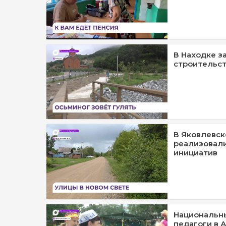
В Находке з
строительст
В Яковлевск
реализовал
инициатив
Национальн
педагоги в А