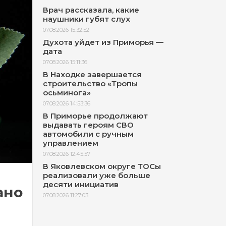
Врач рассказала, какие
наушники губят слух
07.08.2026 15:32:52
Духота уйдет из Приморья —
дата
07.08.2026 15:11:36
В Находке завершается
строительство «Тропы
осьминога»
07.08.2026 14:53:36
В Приморье продолжают
выдавать героям СВО
автомобили с ручным
управлением
07.08.2026 12:45:57
В Яковлевском округе ТОСы
реализовали уже больше
десяти инициатив
ано
07.08.2026 11:27:03