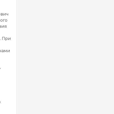
евич
ного
вия
. При
инами
,
а