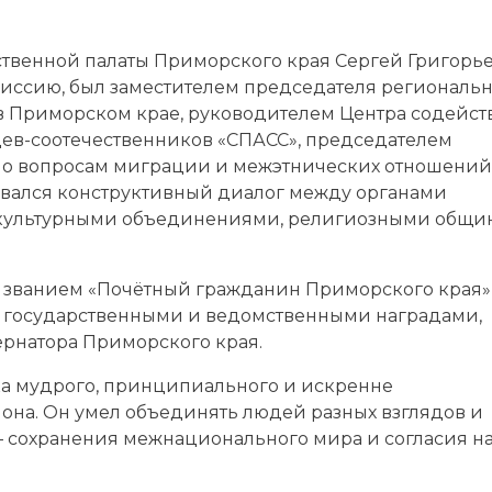
ственной палаты Приморского края Сергей Григорь
иссию, был заместителем председателя региональ
в Приморском крае, руководителем Центра содейст
ев-соотечественников «СПАСС», председателем
по вопросам миграции и межэтнических отношений
ивался конструктивный диалог между органами
о-культурными объединениями, религиозными общ
ы званием «Почётный гражданин Приморского края»
», государственными и ведомственными наградами,
рнатора Приморского края.
ка мудрого, принципиального и искренне
она. Он умел объединять людей разных взглядов и
— сохранения межнационального мира и согласия н