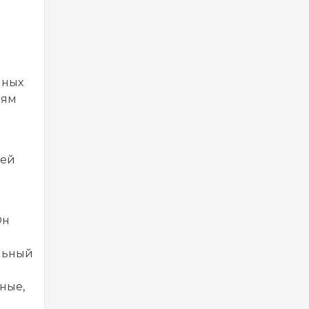
нных
иям
гей
Он
льный
ные,