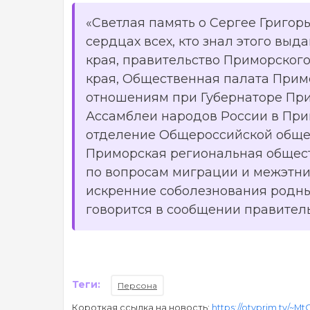
«Светлая память о Сергее Григор
сердцах всех, кто знал этого вы
края, правительство Приморског
края, Общественная палата Прим
отношениям при Губернаторе При
Ассамблеи народов России в При
отделение Общероссийской общес
Приморская региональная общес
по вопросам миграции и межэтни
искренние соболезнования родны
говорится в сообщении правител
Теги:
Персона
Короткая ссылка на новость:
https://otvprim.tv/~Mt