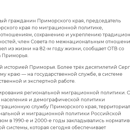
ный гражданин Приморского края, председатель
рского края по миграционной политике,
отношениям, сохранению и укреплению традицио
ностей, член Совета по межнациональным отношен
ел из жизни на 82-м году жизни, сообщает ОТВ со
а Приморья.
й историей Приморья. Более трёх десятилетий Сер
у краю — на государственной службе, в системе
твенной и экспертной работе.
рмирования региональной миграционной политики. 
ти населения и демографической политики
грационную службу Приморского края, территориа
ональной и миграционной политики Российской
ом в 1990-е и 2000-е годы закладывались норматив
й системы, которая сегодня обеспечивает