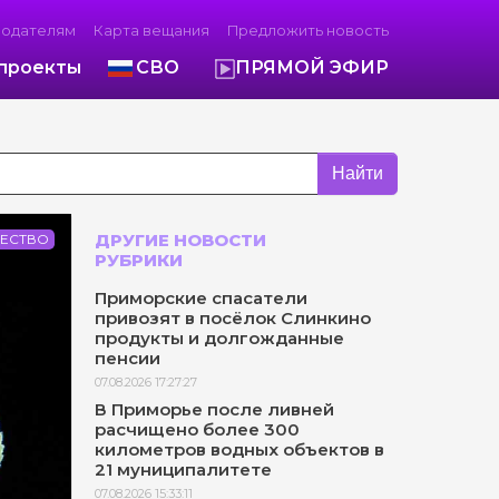
модателям
Карта вещания
Предложить новость
проекты
СВО
ПРЯМОЙ ЭФИР
Найти
ДРУГИЕ НОВОСТИ
ЕСТВО
РУБРИКИ
Приморские спасатели
привозят в посёлок Слинкино
продукты и долгожданные
пенсии
07.08.2026 17:27:27
В Приморье после ливней
расчищено более 300
километров водных объектов в
21 муниципалитете
07.08.2026 15:33:11