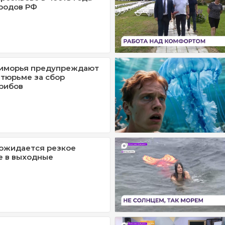
родов РФ
иморья предупреждают
 тюрьме за сбор
рибов
ожидается резкое
е в выходные