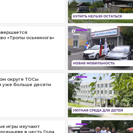
авершается
во «Тропы осьминога»
ом округе ТОСы
и уже больше десяти
ые игры изучают
рсеньеве в честь Года