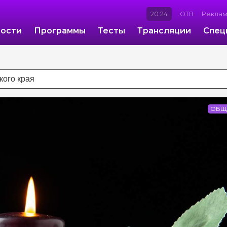
20:24
ОТВ
Рекла
ости
Программы
Тесты
Трансляции
Спец
ОБЩ