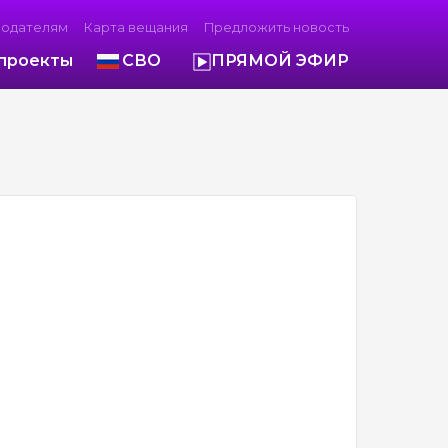
модателям
Карта вещания
Предложить новость
проекты
СВО
ПРЯМОЙ ЭФИР