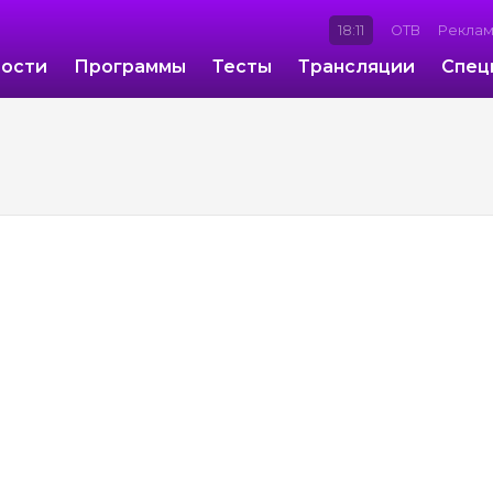
18:11
ОТВ
Рекла
ости
Программы
Тесты
Трансляции
Спец