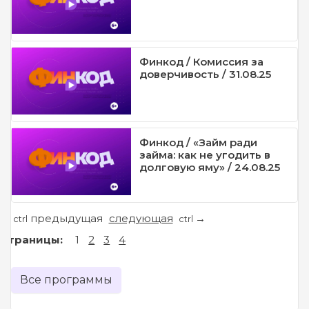
Финкод / Комиссия за
доверчивость / 31.08.25
Финкод / «Займ ради
займа: как не угодить в
долговую яму» / 24.08.25
предыдущая
следующая
←
→
ctrl
ctrl
Страницы:
1
2
3
4
Все программы