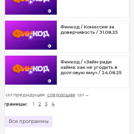
Финкод / Комиссия за
доверчивость / 31.08.25
Финкод / «Займ ради
займа: как не угодить в
долговую яму» / 24.08.25
предыдущая
следующая
←
→
ctrl
ctrl
Страницы:
1
2
3
4
Все программы