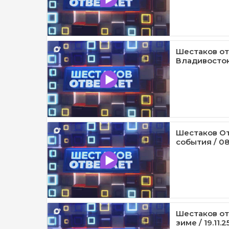
Шестаков от
Владивосток
Шестаков От
события / 08
Шестаков от
зиме / 19.11.2