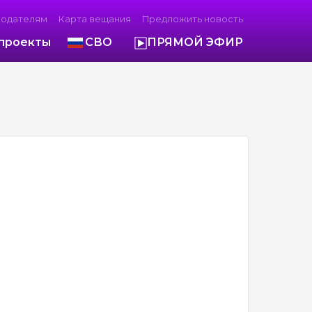
модателям
Карта вещания
Предложить новость
проекты
СВО
ПРЯМОЙ ЭФИР