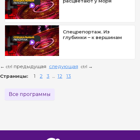
расцветают у моря
Спецрепортаж. Из
глубинки – к вершинам
предыдущая
следующая
←
→
ctrl
ctrl
Страницы:
1
2
3
...
12
13
Все программы