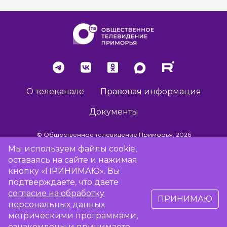
О телеканале
Правовая информация
Документы
© Общественное телевидение Приморья, 2026
Мы используем файлы cookie,
оставаясь на сайте и нажимая
Разработка сайта -
Vladweb
кнопку «ПРИНИМАЮ». Вы
подтверждаете, что даете
согласие на обработку
ПРИНИМАЮ
16+
персональных данных
метрическими программами,
ознакомлены и принимаете
Сообщить об отсутствии вещания