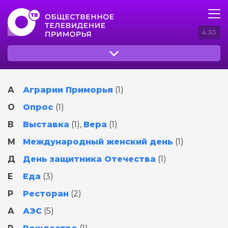
4:30
А
Аграрии Приморья
(1)
О
Опрос
(1)
В
Выставка
(1)
,
Вера
(1)
М
Международный женский день
(1)
Д
День защитника Отечества
(1)
Е
Еда
(3)
Р
Ресторан
(2)
А
АЭС
(5)